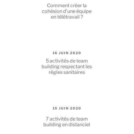
LE
Comment créer la
cohésion d’une équipe
en télétravail ?
PUBLIÉ
16 JUIN 2020
LE
5 activités de team
building respectant les
règles sanitaires
PUBLIÉ
15 JUIN 2020
LE
7 activités de team
building en distanciel