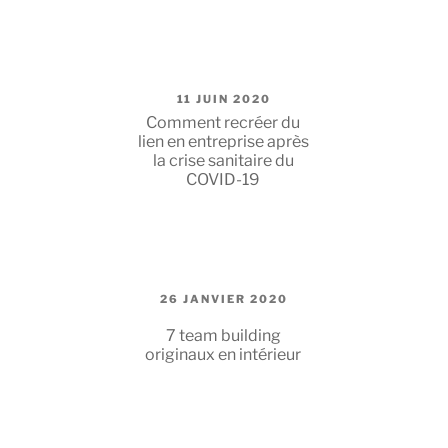
PUBLIÉ
11 JUIN 2020
LE
Comment recréer du
lien en entreprise après
la crise sanitaire du
COVID-19
PUBLIÉ
26 JANVIER 2020
LE
7 team building
originaux en intérieur