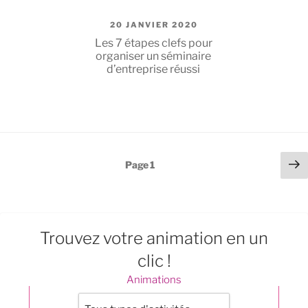
PUBLIÉ
20 JANVIER 2020
LE
Les 7 étapes clefs pour
organiser un séminaire
d’entreprise réussi
Pagination
P
Page
1
su
des
publications
Trouvez votre animation en un
clic !
Animations