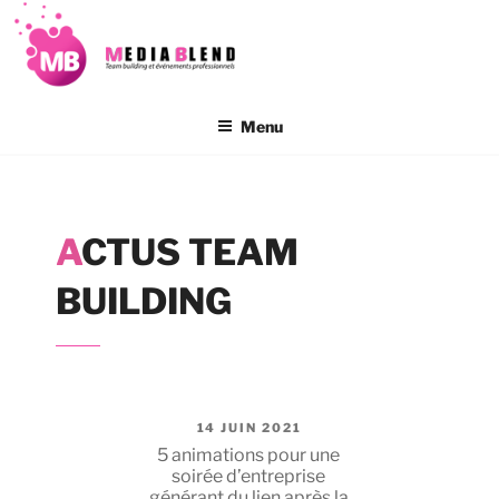
Aller
au
contenu
principal
Menu
ACTUS TEAM
BUILDING
PUBLIÉ
14 JUIN 2021
LE
5 animations pour une
soirée d’entreprise
générant du lien après la