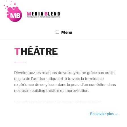
Aller
au
contenu
principal
Menu
THÉÂTRE
Développez les relations de votre groupe grâce aux outils
de jeu de l’art dramatique et à travers la formidable
expérience de se glisser dans la peau d’un comédien dans
nos team building théâtre et improvisation.
Les entreprises veulent un team building où leurs
collaborateurs sont engagés, et pas simplement des
En savoir plus ....
thématiques sans aucun investissement émotionnel. En
utilisant le théâtre pour de l’événementiel d’entreprise,
votre animation se démarque dans l’esprit de votre public,