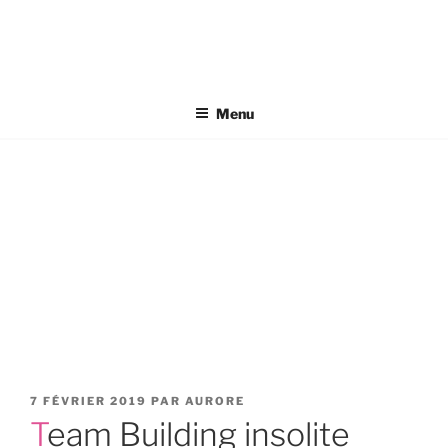
Aller
au
contenu
principal
Menu
PUBLIÉ
7 FÉVRIER 2019
PAR
AURORE
LE
Team Building insolite