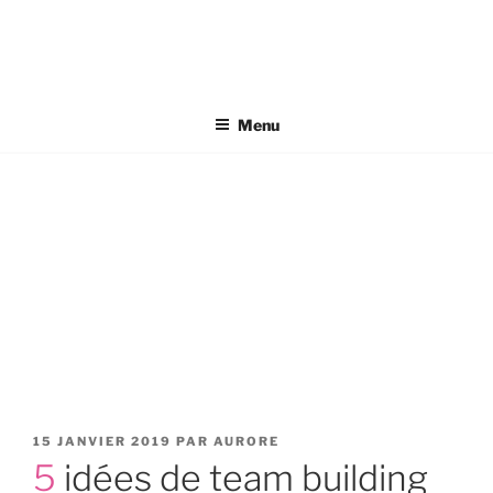
Aller
au
contenu
principal
Menu
PUBLIÉ
15 JANVIER 2019
PAR
AURORE
LE
5 idées de team building