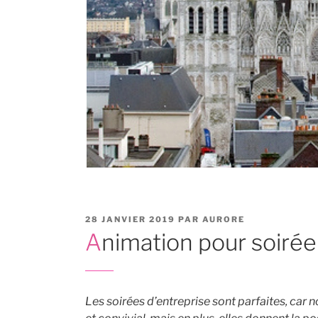
PUBLIÉ
28 JANVIER 2019
PAR
AURORE
LE
Animation pour soiré
Les soirées d’entreprise sont parfaites, ca