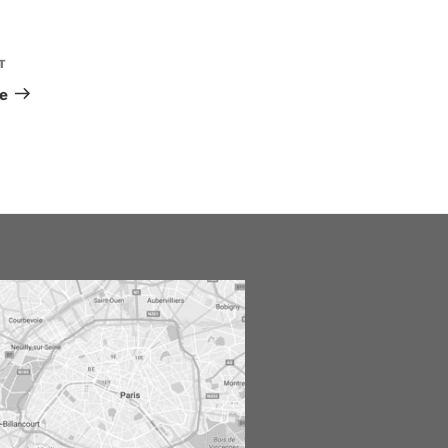
T
Article
suivant
ve