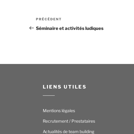
Navigation
Article
PRÉCÉDENT
de
précédent
Séminaire et activités ludiques
l’article
LIENS UTILES
Mentions légales
Recrutement / Prestataires
Actualités de team building