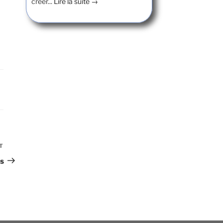
créer...
Lire la suite →
T
Article
suivant
ns