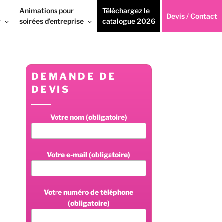
Animations pour
Téléchargez le
Devis / Contact
g
soirées d’entreprise
catalogue 2026
DEMANDE DE
DEVIS
Votre nom (obligatoire)
Votre e-mail (obligatoire)
Votre numéro de téléphone
(obligatoire)