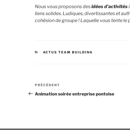
Nous vous proposons des
idées d’activités
i
liens solides. Ludiques, divertissantes et au
cohésion de groupe ! Laquelle vous tente le p
CATÉGORIES
ACTUS TEAM BUILDING
Navigation
Article
PRÉCÉDENT
de
précédent
Animation soirée entreprise pontoise
l’article