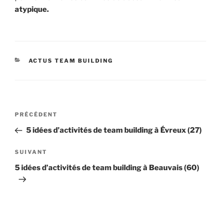
atypique.
CATÉGORIES
ACTUS TEAM BUILDING
Navigation
Article
PRÉCÉDENT
de
précédent
5 idées d’activités de team building à Évreux (27)
l’article
Article
SUIVANT
suivant
5 idées d’activités de team building à Beauvais (60)