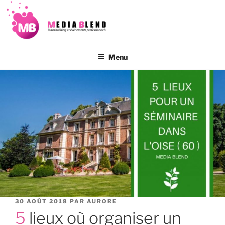
Aller
au
contenu
principal
Menu
PUBLIÉ
30 AOÛT 2018
PAR
AURORE
LE
5 lieux où organiser un