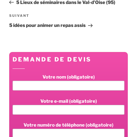
précédent
5 Lieux de séminaires dans le Val-d’Oise (95)
l’article
Article
SUIVANT
suivant
5 idées pour animer un repas assis
DEMANDE DE DEVIS
Votre nom (obligatoire)
Votre e-mail (obligatoire)
Votre numéro de téléphone (obligatoire)