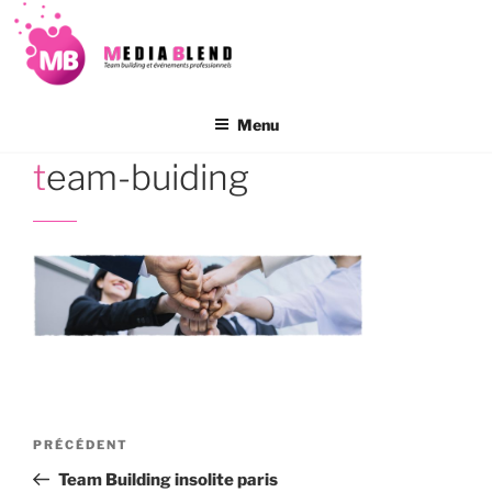
Aller
au
contenu
principal
Menu
team-buiding
Navigation
Article
PRÉCÉDENT
de
précédent
Team Building insolite paris