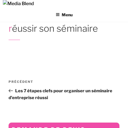
Aller
au
Menu
contenu
principal
réussir son séminaire
Navigation
Article
PRÉCÉDENT
de
précédent
Les 7 étapes clefs pour organiser un séminaire
l’article
d’entreprise réussi