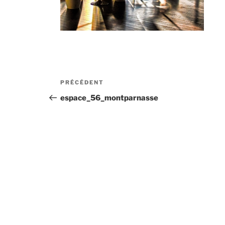
Navigation
Article
PRÉCÉDENT
de
précédent
espace_56_montparnasse
l’article