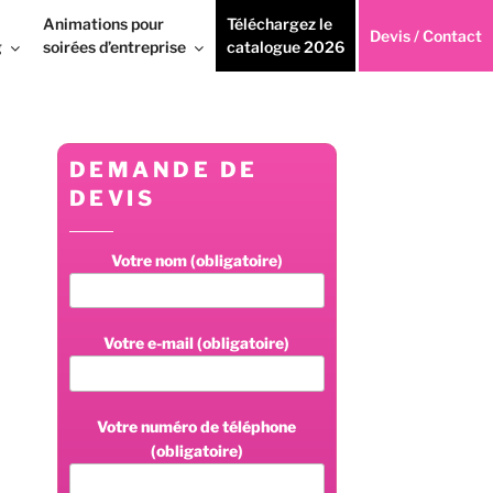
Animations pour
Téléchargez le
Devis / Contact
g
soirées d’entreprise
catalogue 2026
DEMANDE DE
DEVIS
Votre nom (obligatoire)
Votre e-mail (obligatoire)
Votre numéro de téléphone
(obligatoire)