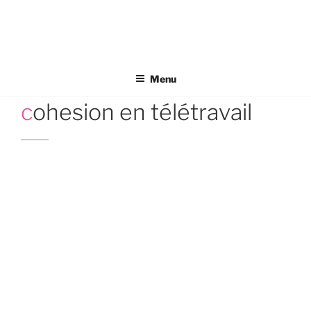
Aller
au
contenu
principal
Menu
cohesion en télétravail