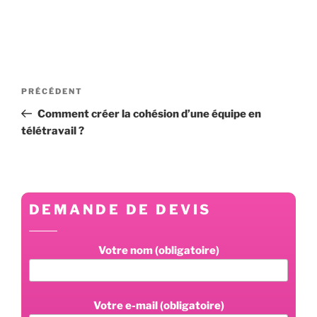
Navigation
Article
PRÉCÉDENT
de
précédent
Comment créer la cohésion d’une équipe en
l’article
télétravail ?
DEMANDE DE DEVIS
Votre nom (obligatoire)
Votre e-mail (obligatoire)