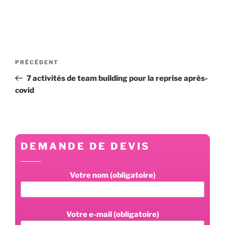
Navigation
Article
PRÉCÉDENT
de
précédent
7 activités de team building pour la reprise après-
l’article
covid
DEMANDE DE DEVIS
Votre nom (obligatoire)
Votre e-mail (obligatoire)