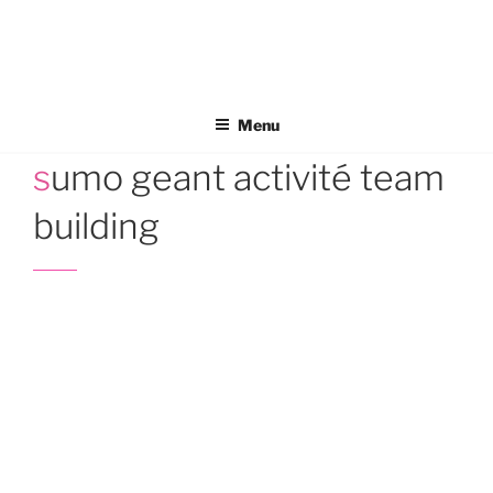
Aller
au
contenu
principal
Menu
sumo geant activité team
building