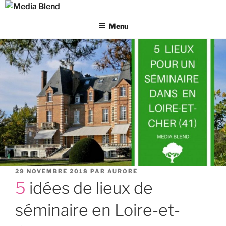
Aller
au
Menu
contenu
principal
PUBLIÉ
29 NOVEMBRE 2018
PAR
AURORE
LE
5 idées de lieux de
séminaire en Loire-et-