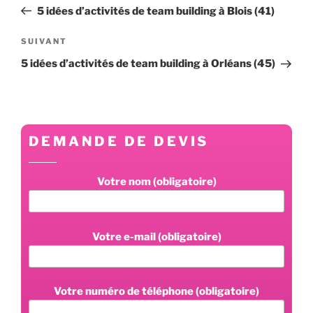
de
précédent
5 idées d’activités de team building à Blois (41)
l’article
Article
SUIVANT
suivant
5 idées d’activités de team building à Orléans (45)
DEMANDE DE DEVIS
Votre nom (obligatoire)
Votre e-mail (obligatoire)
Votre numéro de téléphone (obligatoire)