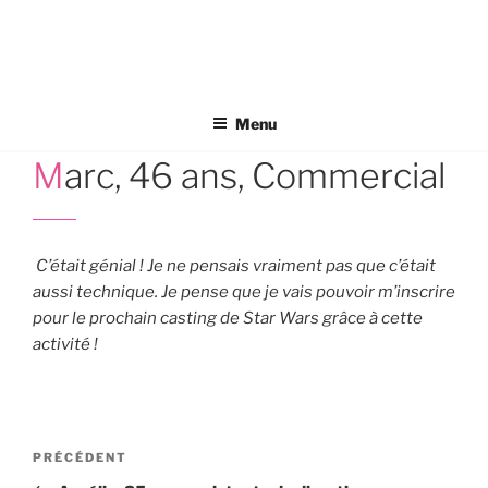
Aller
au
contenu
principal
Menu
Marc, 46 ans, Commercial
C’était génial ! Je ne pensais vraiment pas que c’était
aussi technique. Je pense que je vais pouvoir m’inscrire
pour le prochain casting de Star Wars grâce à cette
activité !
Navigation
Article
PRÉCÉDENT
de
précédent