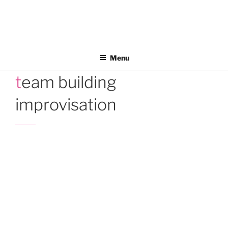
Aller
au
contenu
principal
Menu
team building
improvisation