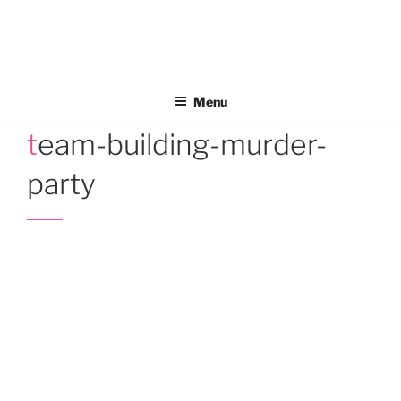
Aller
au
contenu
principal
Menu
team-building-murder-
party