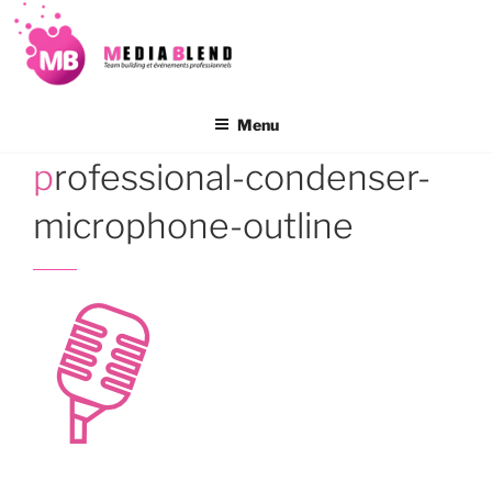
Aller
au
contenu
principal
Menu
professional-condenser-
microphone-outline