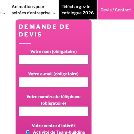
Animations pour
Téléchargez le
Devis / Contact
g
soirées d’entreprise
catalogue 2026
DEMANDE DE
DEVIS
Votre nom (obligatoire)
Votre e-mail (obligatoire)
Votre numéro de téléphone
(obligatoire)
Votre centre d’intérêt
Activité de Team-building