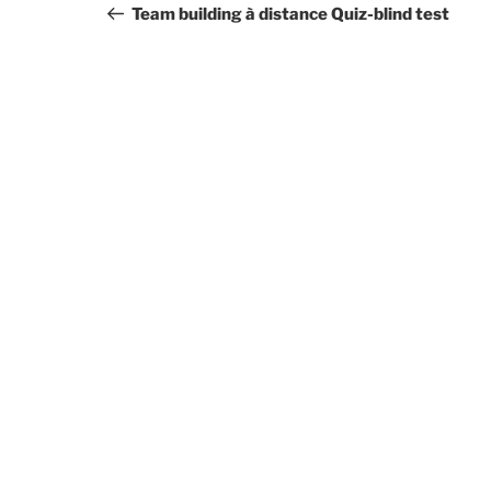
de
précédent
Team building à distance Quiz-blind test
l’article