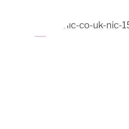
Aller
au
contenu
photo-nic-co-uk-nic
principal