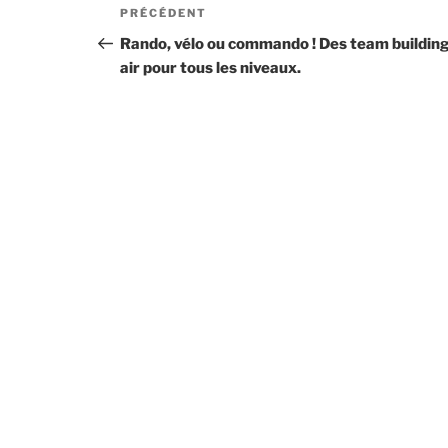
Navigation
Article
PRÉCÉDENT
de
précédent
Rando, vélo ou commando ! Des team building
air pour tous les niveaux.
l’article