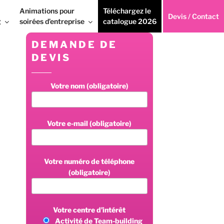
Animations pour
Téléchargez le
Devis / Contact
g
soirées d’entreprise
catalogue 2026
DEMANDE DE
DEVIS
Votre nom (obligatoire)
Votre e-mail (obligatoire)
Votre numéro de téléphone
(obligatoire)
Votre centre d’intérêt
Activité de Team-building