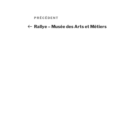
Navigation
Article
PRÉCÉDENT
de
précédent
Rallye – Musée des Arts et Métiers
l’article