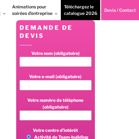
Animations pour
Téléchargez le
Devis / Contact
g
soirées d’entreprise
catalogue 2026
DEMANDE DE
DEVIS
Votre nom (obligatoire)
Votre e-mail (obligatoire)
Votre numéro de téléphone
(obligatoire)
Votre centre d’intérêt
Activité de Team-building