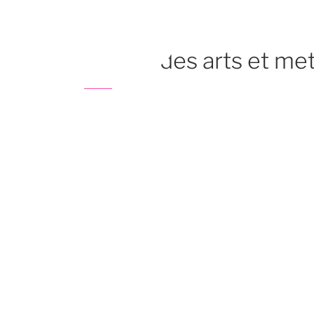
Aller
au
contenu
musee des arts et me
principal