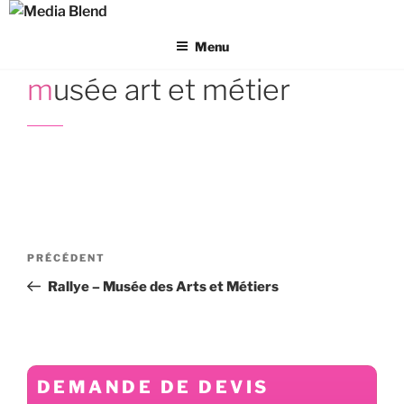
Aller
au
Menu
contenu
principal
musée art et métier
Navigation
Article
PRÉCÉDENT
de
précédent
Rallye – Musée des Arts et Métiers
l’article
DEMANDE DE DEVIS