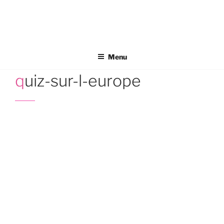
Aller
au
contenu
principal
Menu
quiz-sur-l-europe