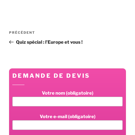
Navigation
Article
PRÉCÉDENT
de
précédent
Quiz spécial : l’Europe et vous !
l’article
DEMANDE DE DEVIS
Votre nom (obligatoire)
Votre e-mail (obligatoire)