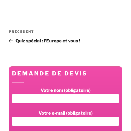
Navigation
Article
PRÉCÉDENT
de
précédent
Quiz spécial : l’Europe et vous !
l’article
DEMANDE DE DEVIS
Votre nom (obligatoire)
Votre e-mail (obligatoire)