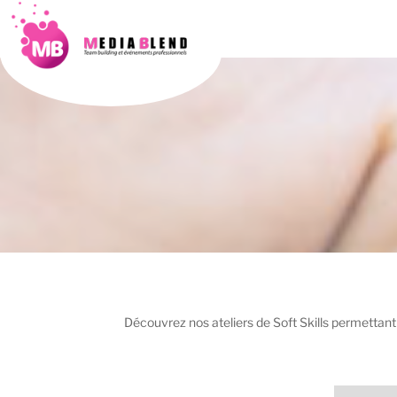
Aller
au
contenu
principal
Découvrez nos ateliers de Soft Skills permetta