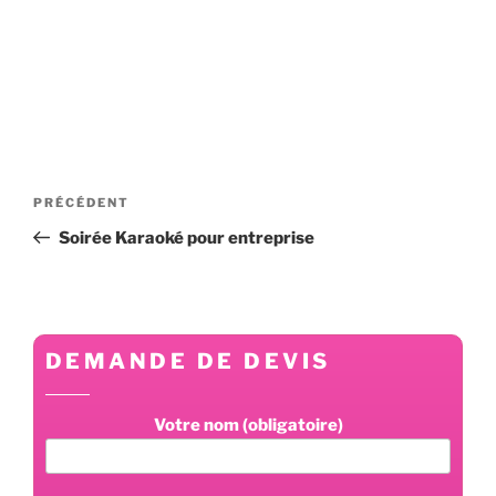
Navigation
Article
PRÉCÉDENT
de
précédent
Soirée Karaoké pour entreprise
l’article
DEMANDE DE DEVIS
Votre nom (obligatoire)