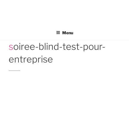
Aller
au
contenu
principal
Menu
soiree-blind-test-pour-
entreprise