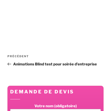
Navigation
Article
PRÉCÉDENT
de
précédent
Animations Blind test pour soirée d’entreprise
l’article
DEMANDE DE DEVIS
Votre nom (obligatoire)