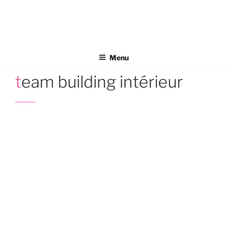
Aller
au
contenu
principal
Menu
team building intérieur