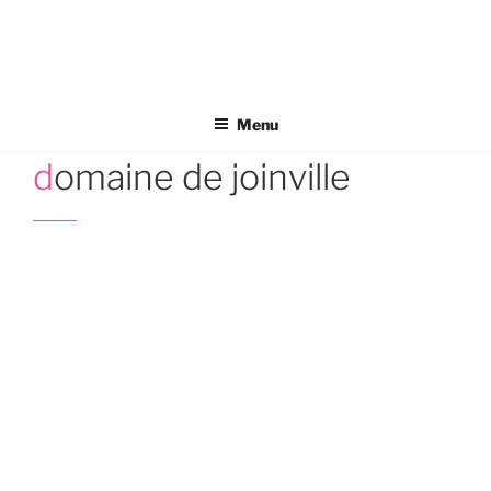
Aller
au
contenu
principal
Menu
domaine de joinville