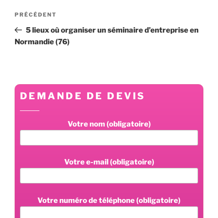
Navigation
Article
PRÉCÉDENT
de
précédent
5 lieux où organiser un séminaire d’entreprise en
l’article
Normandie (76)
DEMANDE DE DEVIS
Votre nom (obligatoire)
Votre e-mail (obligatoire)
Votre numéro de téléphone (obligatoire)