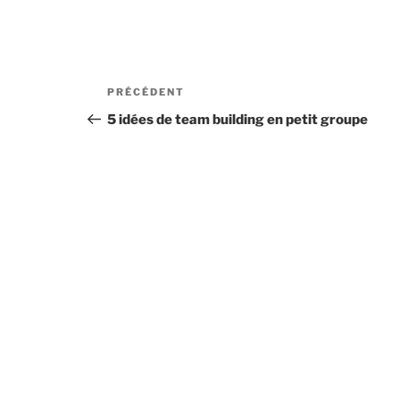
Navigation
Article
PRÉCÉDENT
de
précédent
5 idées de team building en petit groupe
l’article