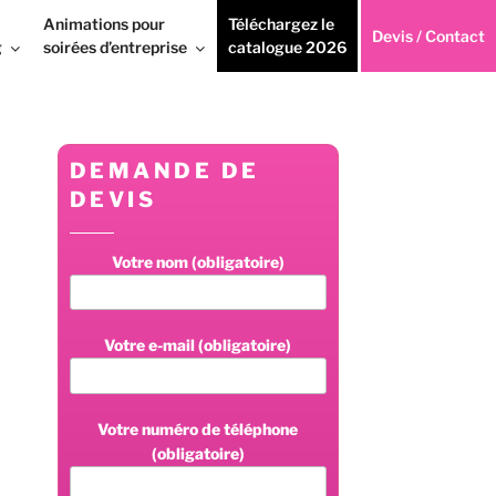
Animations pour
Téléchargez le
Devis / Contact
g
soirées d’entreprise
catalogue 2026
DEMANDE DE
DEVIS
Votre nom (obligatoire)
Votre e-mail (obligatoire)
Votre numéro de téléphone
(obligatoire)