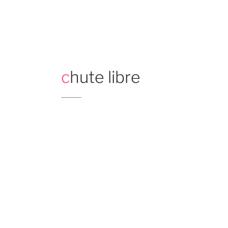
Aller
au
contenu
principal
chute libre