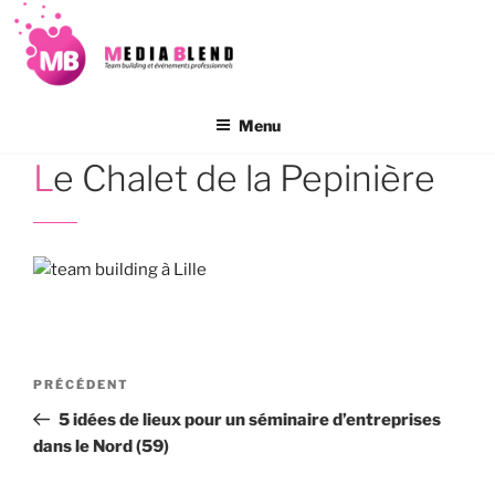
Aller
au
contenu
principal
Menu
Le Chalet de la Pepinière
Navigation
Article
PRÉCÉDENT
de
précédent
5 idées de lieux pour un séminaire d’entreprises
l’article
dans le Nord (59)