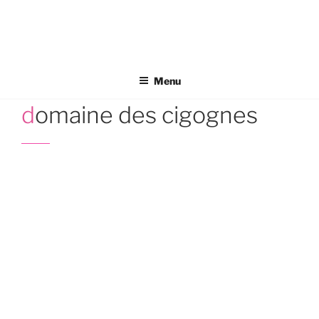
Aller
au
contenu
principal
Menu
domaine des cigognes