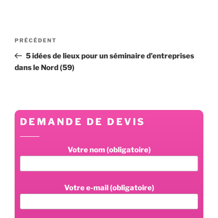
Navigation
Article
PRÉCÉDENT
de
précédent
5 idées de lieux pour un séminaire d’entreprises
l’article
dans le Nord (59)
DEMANDE DE DEVIS
Votre nom (obligatoire)
Votre e-mail (obligatoire)