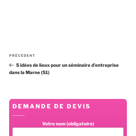
Navigation
Article
PRÉCÉDENT
de
précédent
5 idées de lieux pour un séminaire d’entreprise
l’article
dans la Marne (51)
DEMANDE DE DEVIS
Votre nom (obligatoire)