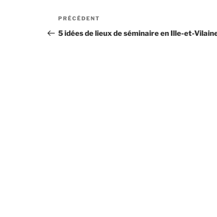
Navigation
Article
PRÉCÉDENT
de
précédent
5 idées de lieux de séminaire en Ille-et-Vilain
l’article