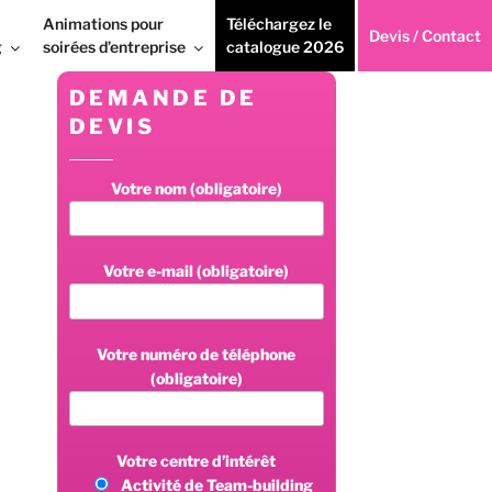
Animations pour
Téléchargez le
Devis / Contact
g
soirées d’entreprise
catalogue 2026
DEMANDE DE
DEVIS
Votre nom (obligatoire)
Votre e-mail (obligatoire)
Votre numéro de téléphone
(obligatoire)
Votre centre d’intérêt
Activité de Team-building