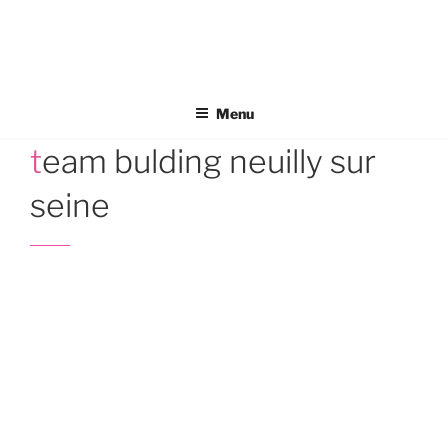
Aller
au
contenu
principal
Menu
team bulding neuilly sur
seine