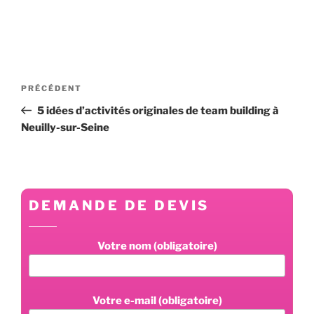
Navigation
Article
PRÉCÉDENT
de
précédent
5 idées d’activités originales de team building à
l’article
Neuilly-sur-Seine
DEMANDE DE DEVIS
Votre nom (obligatoire)
Votre e-mail (obligatoire)