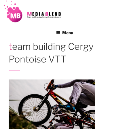
Aller
au
contenu
principal
Menu
team building Cergy
Pontoise VTT