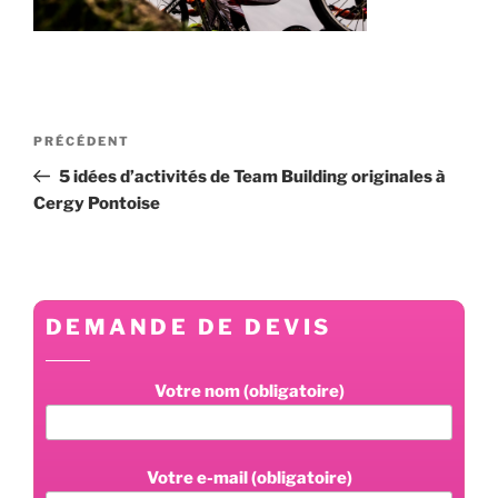
Navigation
Article
PRÉCÉDENT
de
précédent
5 idées d’activités de Team Building originales à
l’article
Cergy Pontoise
DEMANDE DE DEVIS
Votre nom (obligatoire)
Votre e-mail (obligatoire)