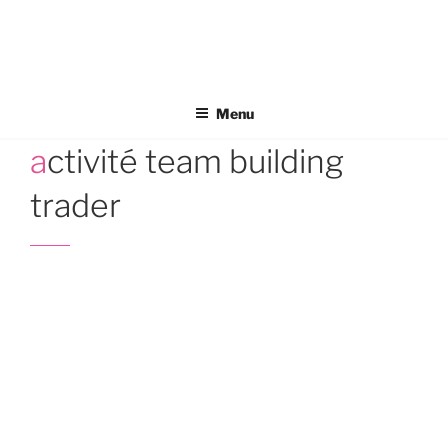
Aller
au
contenu
principal
Menu
activité team building
trader