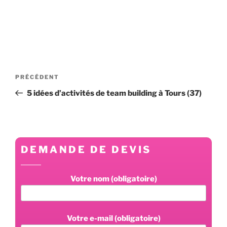
Navigation
Article
PRÉCÉDENT
de
précédent
5 idées d’activités de team building à Tours (37)
l’article
DEMANDE DE DEVIS
Votre nom (obligatoire)
Votre e-mail (obligatoire)