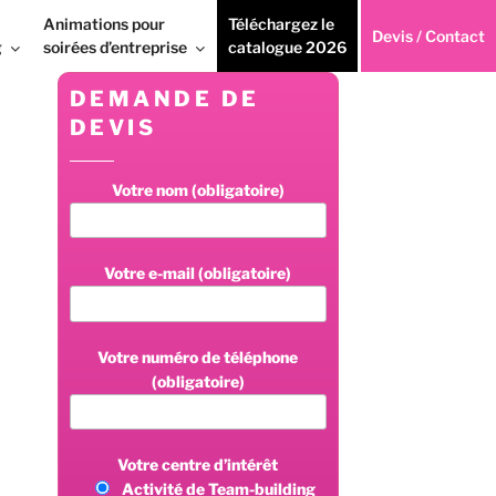
Animations pour
Téléchargez le
Devis / Contact
g
soirées d’entreprise
catalogue 2026
DEMANDE DE
DEVIS
Votre nom (obligatoire)
Votre e-mail (obligatoire)
Votre numéro de téléphone
(obligatoire)
Votre centre d’intérêt
Activité de Team-building