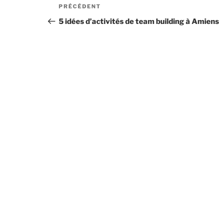
Navigation
Article
PRÉCÉDENT
de
précédent
5 idées d’activités de team building à Amiens
l’article