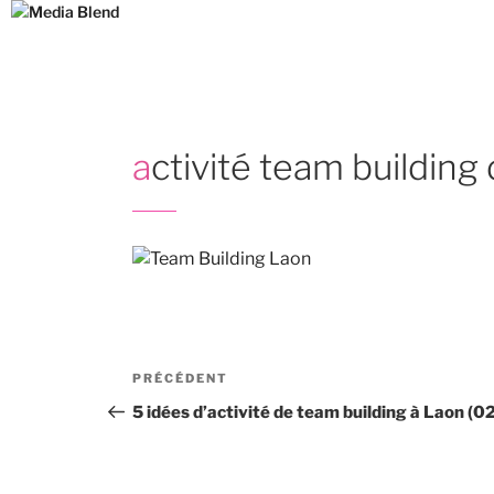
Aller
au
contenu
principal
activité team building
Navigation
Article
PRÉCÉDENT
de
précédent
5 idées d’activité de team building à Laon (02
l’article