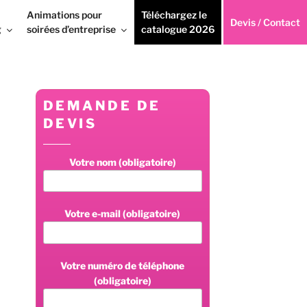
Animations pour
Téléchargez le
Devis / Contact
g
soirées d’entreprise
catalogue 2026
DEMANDE DE
DEVIS
Votre nom (obligatoire)
Votre e-mail (obligatoire)
Votre numéro de téléphone
(obligatoire)