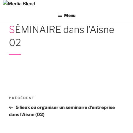
Aller
au
Menu
contenu
principal
SÉMINAIRE dans l’Aisne
02
Navigation
Article
PRÉCÉDENT
de
précédent
5 lieux où organiser un séminaire d’entreprise
l’article
dans l’Aisne (02)